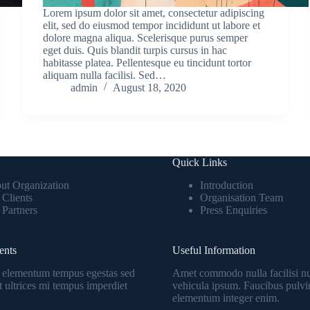
Lorem ipsum dolor sit amet, consectetur adipiscing
elit, sed do eiusmod tempor incididunt ut labore et
dolore magna aliqua. Scelerisque purus semper
eget duis. Quis blandit turpis cursus in hac
habitasse platea. Pellentesque eu tincidunt tortor
aliquam nulla facilisi. Sed…
admin
August 18, 2020
Quick Links
ut Organization
Introduction
 Clients
Organisation Team
 Partners
Press Enquiries
ents
Useful Information
 elementum tempus egestas sed
Amet commodo nulla facilisi n
at ultrices mi tempus imperdiet
vehicula ipsum. Faucibus pulvi
elementum integer enim.