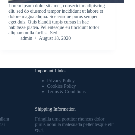
Lorem ipsum dolor sit amet, consectetur adipiscing
elit, sed do eiusmod tempor incididunt ut labore et
dolore magna aliqua. Scelerisque purus semper
eget duis. Quis blandit turpis cursus in hac
habitasse platea. Pellentesque eu tincidunt tortor
aliquam nulla facilisi. Sed…
admin
August 18, 2020
Important Links
Privacy Policy
Cookies Policy
Terms & Conditions
Shipping Information
ullam
Fringilla urna porttitor rhoncus dolor
nar
purus nonulla malesuada pellentesque elit
eget.