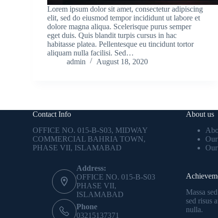
Lorem ipsum dolor sit amet, consectetur adipiscing
elit, sed do eiusmod tempor incididunt ut labore et
dolore magna aliqua. Scelerisque purus semper
eget duis. Quis blandit turpis cursus in hac
habitasse platea. Pellentesque eu tincidunt tortor
aliquam nulla facilisi. Sed…
admin
August 18, 2020
Contact Info
About us
OFFICE NO. 015-B-S03, MIDWAY
Abo
COMMERCIAL BAHRIA TOWN,
Our
PHASE VII, ISLAMABAD
Our
Address:
Achievem
OFFICE NO. 015-B-S03
PHASE VII,
Massa sed
ISLAMABAD
sed risus 
Phone
nulla.
03215137371