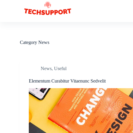
S
k
i
p
t
o
c
Category
News
o
n
t
e
n
News
,
Useful
t
Elementum Curabitur Vitaenunc Sedvelit